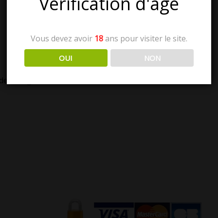
Vous devez avoir
18
ans pour visiter le site.
OUI
NON
de filtrage de contenu