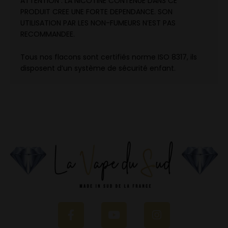
ATTENTION : LA NICOTINE CONTENUE DANS CE
PRODUIT CREE UNE FORTE DEPENDANCE. SON
UTILISATION PAR LES NON-FUMEURS N’EST PAS
RECOMMANDEE.
Tous nos flacons sont certifiés norme ISO 8317, ils
disposent d’un système de sécurité enfant.
F
Y
I
a
o
n
c
u
s