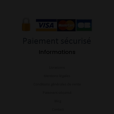
e
t
t
b
u
a
o
b
g
o
e
r
k
a
-
m
f
Informations
Livraisons
Mentions légales
Conditions générales de vente
Paiement sécurisé
Blog
Contact