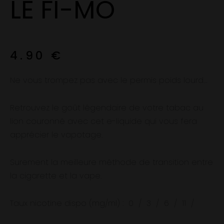
LE FI-MO
4.90
€
Ne vous trompez pas avec le permis poids lourd…
Retrouvez le goût légendaire de votre tabac au
lion couronné avec cet e-liquide qui vous fera
apprécier le
vapotage
.
Surement la meilleure méthode de transition entre
la cigarette et la vape.
Taux nicotine dispo (mg/ml) :
0
/
3
/
6
/
11
/