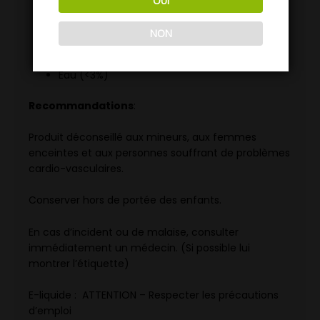
OUI
Arôme naturel
Propylène glycol (<50%)
NON
Glycérine végétale (<47%)
Nicotine
Eau (<3%)
Recommandations
:
Produit déconseillé aux mineurs, aux femmes
enceintes et aux personnes souffrant de problèmes
cardio-vasculaires.
Conserver hors de portée des enfants.
En cas d’incident ou de malaise, consulter
immédiatement un médecin. (Si possible lui
montrer l’étiquette)
E-liquide : ATTENTION – Respecter les précautions
d’emploi