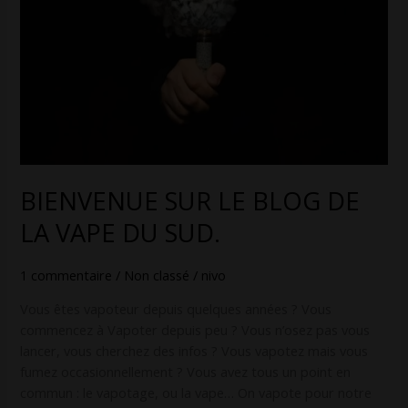
DE
LA
VAPE
DU
SUD.
BIENVENUE SUR LE BLOG DE
LA VAPE DU SUD.
1 commentaire
/
Non classé
/
nivo
Vous êtes vapoteur depuis quelques années ? Vous
commencez à Vapoter depuis peu ? Vous n’osez pas vous
lancer, vous cherchez des infos ? Vous vapotez mais vous
fumez occasionnellement ? Vous avez tous un point en
commun : le vapotage, ou la vape… On vapote pour notre